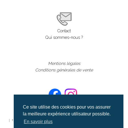
Contact
Qui sommes-nous ?
Mentions légales
Conditions générales de vente
Ce site utilise des cookies pour vos assurer
la meilleure expérience utilisateur possible.
©aerialcollection marque déposée 2024
| tous droits réservés | aerialcollection.fr banque d'images
En savoir plus
aériennes et documentaires video et cinéma |