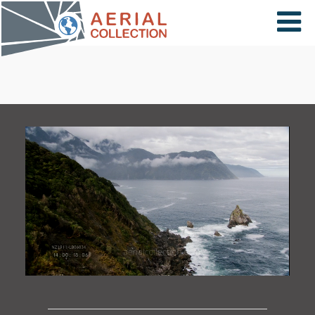
×
VIDÉOS
PAYS
CARTE
COLLECTIONS