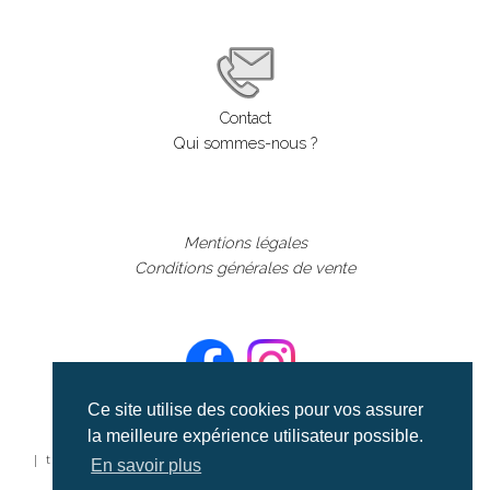
Contact
Qui sommes-nous ?
Mentions légales
Conditions générales de vente
Ce site utilise des cookies pour vos assurer
la meilleure expérience utilisateur possible.
©aerialcollection marque déposée 2024
| tous droits réservés | aerialcollection.fr banque d'images
En savoir plus
aériennes et documentaires video et cinéma |