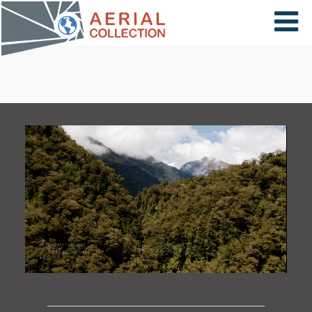
×
VIDÉOS
PAYS
CARTE
COLLECTIONS