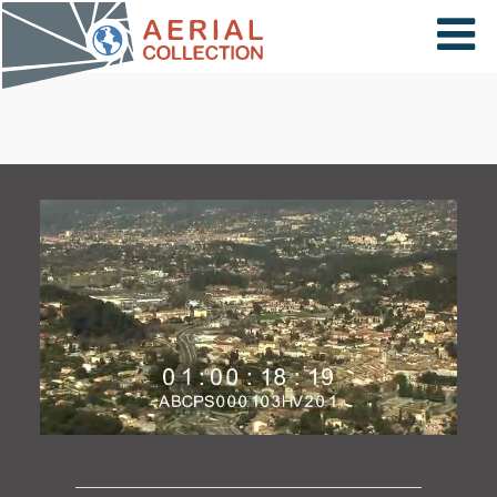
×
VIDÉOS
PAYS
CARTE
COLLECTIONS