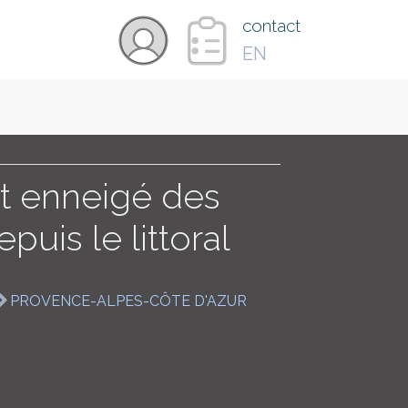
×
contact
EN
VIDÉOS
PAYS
 enneigé des
puis le littoral
CARTE
PROVENCE-ALPES-CÔTE D'AZUR
COLLECTIONS