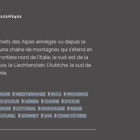
LOGIN
0
101HV401
ENGLISH
mets des Alpes enneigés vu depuis le
nt une chaîne de montagnes qui s'étend en
ontière nord de l'Italie, le sud-est de la
e, le Liechtenstein, l'Autriche, le sud de
nie.
ROPE
MÉDITERRANÉE
PACA
PROVENCE
E-D'AZUR
AÉRIEN
CHAÎNE
D'AZUR
HIVER
LITTORAL
MONTAGNE
NEIGE
NATUREL
SOMMET
VAR
ZONE CÔTIÈRE