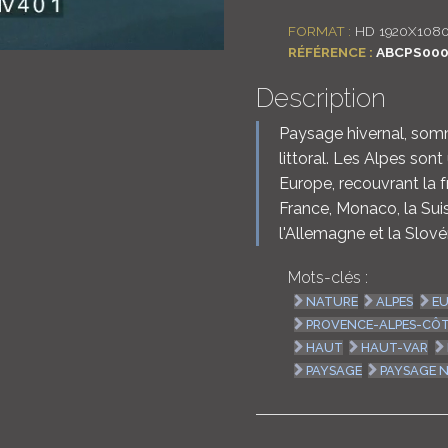
FORMAT :
HD 1920X108
RÉFÉRENCE :
ABCPS000
Description
Paysage hivernal, som
littoral. Les Alpes so
Europe, recouvrant la fr
France, Monaco, la Suiss
l'Allemagne et la Slové
Mots-clés :
NATURE
ALPES
EU
PROVENCE-ALPES-CÔT
HAUT
HAUT-VAR
PAYSAGE
PAYSAGE 