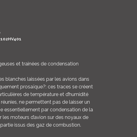
LOGIN
ENGLISH
0
102HV401
geuses et trainées de condensation
ées blanches laissées par les avions dans
ifiquement prosaïque?: ces traces se créent
rticulières de température et d’humidité
s réunies, ne permettent pas de laisser un
rme essentiellement par condensation de la
ar les moteurs d’avion sur des noyaux de
partie issus des gaz de combustion.