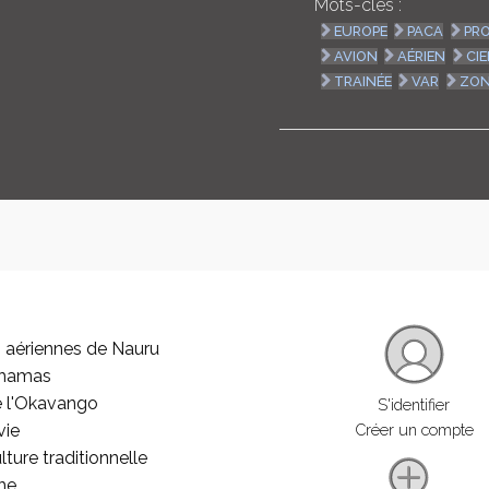
Mots-clés :
EUROPE
PACA
PR
AVION
AÉRIEN
CIE
TRAINÉE
VAR
ZON
 aériennes de Nauru
ahamas
e l'Okavango
S'identifier
vie
Créer un compte
lture traditionnelle
he