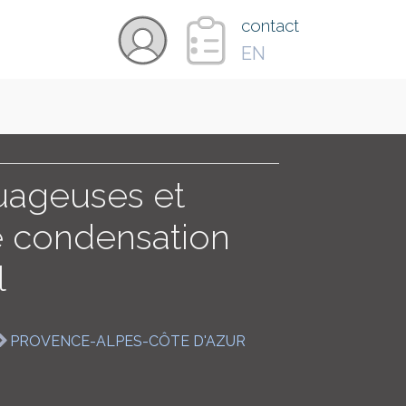
×
contact
EN
VIDÉOS
PAYS
uageuses et
e condensation
CARTE
l
COLLECTIONS
PROVENCE-ALPES-CÔTE D'AZUR