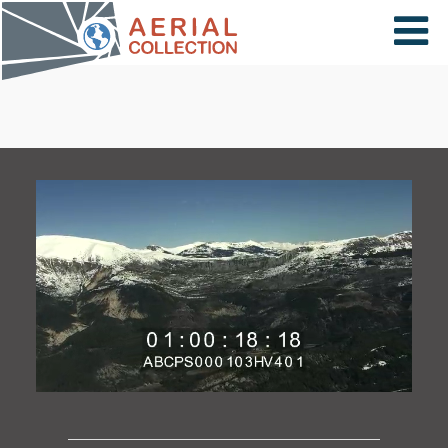
×
VIDÉOS
PAYS
CARTE
COLLECTIONS