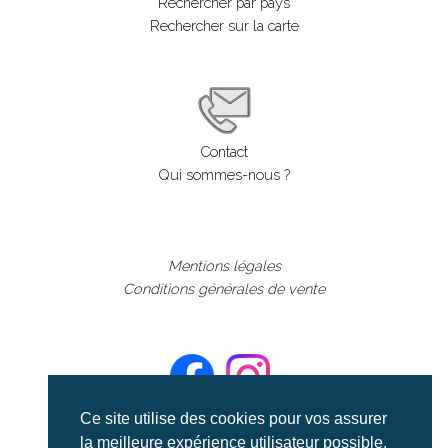
Rechercher par pays
Rechercher sur la carte
Contact
Qui sommes-nous ?
Mentions légales
Conditions générales de vente
Ce site utilise des cookies pour vos assurer
la meilleure expérience utilisateur possible.
©aerialcollection marque déposée 2024