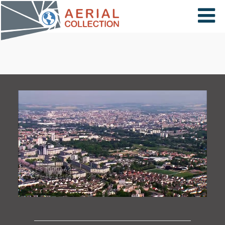
×
VIDÉOS
PAYS
CARTE
COLLECTIONS