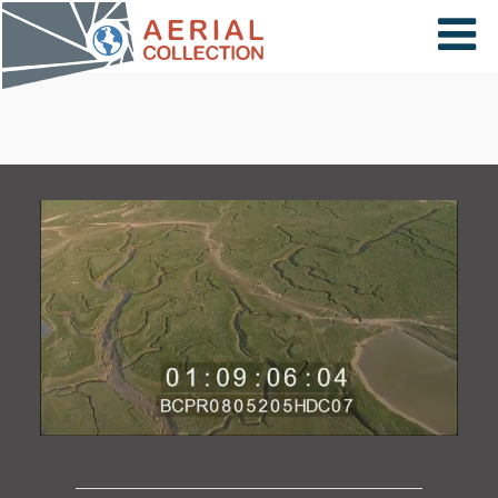
×
VIDÉOS
PAYS
CARTE
COLLECTIONS