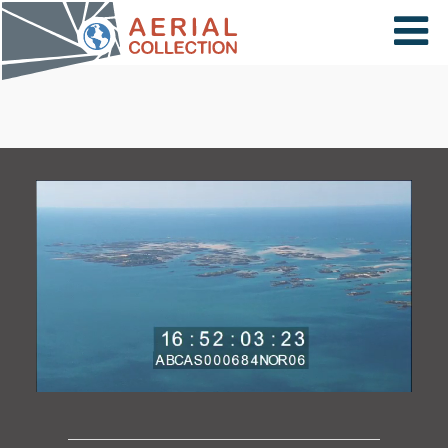
×
VIDÉOS
PAYS
CARTE
COLLECTIONS