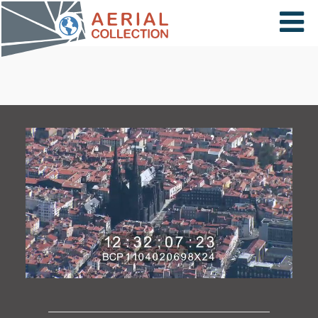
×
VIDÉOS
PAYS
CARTE
COLLECTIONS