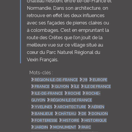
château hésitent entre Île-de-France et
Normandie. Dans son architecture, on
retrouve en effet les deux influences
avec ses façades de pierres claires ou
à colombages. C’est en empruntant la
route des Crêtes que l’on jouit de la
meilleure vue sur ce village situé au
cœur du Parc Naturel Régional du
Vexin Français.
Mots-clés :
RÉGION ILE-DE-FRANCE
78
EUROPE
FRANCE
GUYON
ÎLE
ILE DE FRANCE
ILE-DE-FRANCE
ROCHE
ROCHE-
GUYON
RÉGION ILE DE FRANCE
YVELINES
ARCHITECTURE
AÉRIEN
BANLIEUE
CHÂTEAU
DE
DONJON
FORTERESSE
HISTOIRE
HISTORIQUE
JARDIN
MONUMENT
PARC