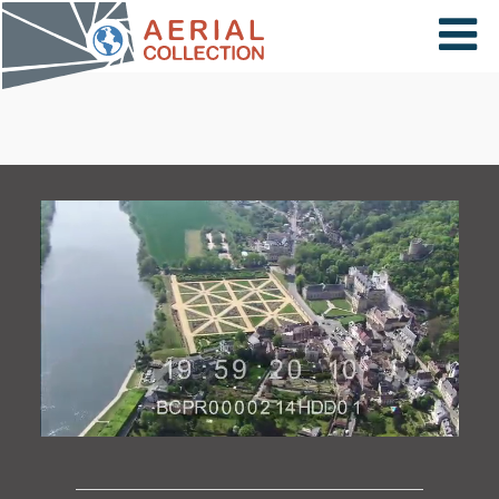
×
VIDÉOS
PAYS
CARTE
COLLECTIONS