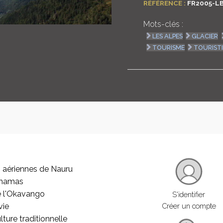
RÉFÉRENCE :
FR2005-L
Mots-clés :
LES ALPES
GLACIER
TOURISME
TOURIST
 aériennes de Nauru
ahamas
e l'Okavango
S'identifier
vie
Créer un compte
lture traditionnelle