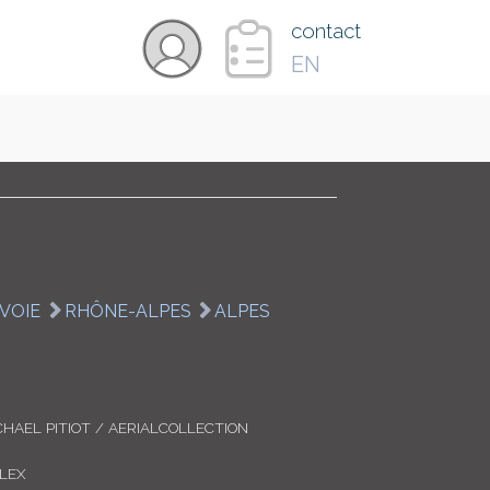
×
contact
EN
VIDÉOS
PAYS
CARTE
VOIE
RHÔNE-ALPES
ALPES
COLLECTIONS
CHAEL PITIOT / AERIALCOLLECTION
LEX