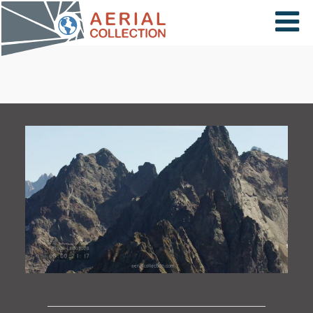
×
VIDÉOS
PAYS
CARTE
COLLECTIONS