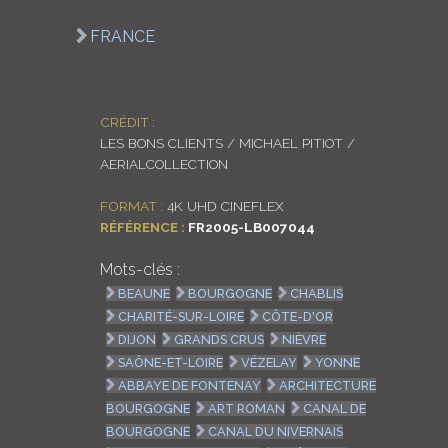
LOGIN
FRANCE
ENGLISH
CRÉDIT :
LES BONS CLIENTS / MICHAEL PITIOT /
AERIALCOLLECTION
FORMAT :
4K UHD CINEFLEX
RÉFÉRENCE :
FR2005-LB007044
Mots-clés :
BEAUNE
BOURGOGNE
CHABLIS
CHARITÉ-SUR-LOIRE
CÔTE-D'OR
DIJON
GRANDS CRUS
NIÈVRE
SAÔNE-ET-LOIRE
VÉZELAY
YONNE
ABBAYE DE FONTENAY
ARCHITECTURE
BOURGOGNE
ART ROMAN
CANAL DE
BOURGOGNE
CANAL DU NIVERNAIS