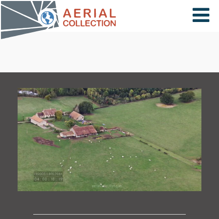
×
VIDÉOS
PAYS
CARTE
COLLECTIONS