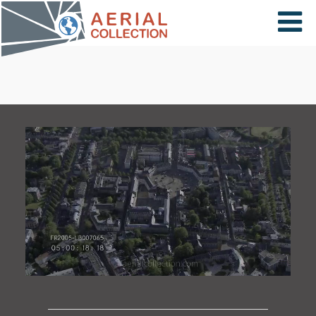
×
VIDÉOS
PAYS
CARTE
COLLECTIONS