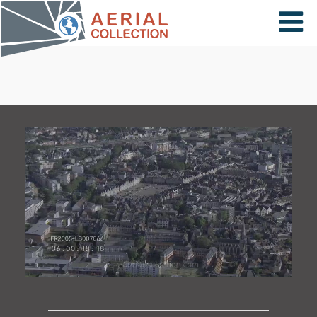
×
VIDÉOS
PAYS
CARTE
COLLECTIONS