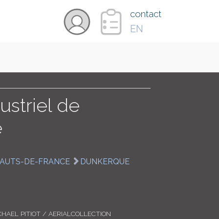
×
contact
EN
VIDÉOS
PAYS
ustriel de
e
CARTE
AUTS-DE-FRANCE
DUNKERQUE
COLLECTIONS
CHAEL PITIOT / AERIALCOLLECTION