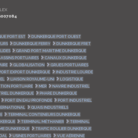
LOGIN
LEX
B007084
ENGLISH
UE PORT EST
DUNKERQUE PORT OUEST
EURS
DUNKERQUE FERRY
DUNKERQUE FRET
LIDES
GRAND PORT MARITIME DUNKERQUE
BASSINS PORTUAIRES
CANAUX DUNKERQUE
AIRE
GLOBALISATION
GRUES PORTUAIRES
PORT EXPORT DUNKERQUE
INDUSTRIE LOURDE
IEL
LIAISON ROYAUME-UNI
LOGISTIQUE
TION PORTUAIRE
MER
NAVIRE INDUSTRIEL
TRIEL DUNKERQUE
PHARE DUNKERQUE
PORT EN EAU PROFONDE
PORT INDUSTRIEL
TERNATIONAL
QUAIS INDUSTRIELS
UE
TERMINAL CONTENEURS DUNKERQUE
NKERQUE
TERMINAL MÉTHANIER
TERMINAL
IME DUNKERQUE
TRAFIC ROULIER DUNKERQUE
DAL
USINES PORTUAIRES
VUE AÉRIENNE