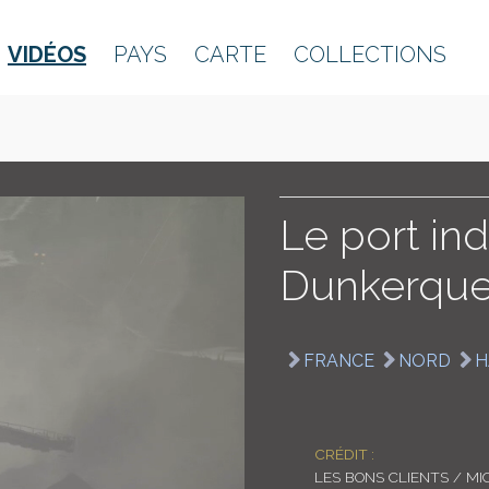
VIDÉOS
PAYS
CARTE
COLLECTIONS
Le port ind
Dunkerqu
FRANCE
NORD
H
CRÉDIT :
LES BONS CLIENTS / MI