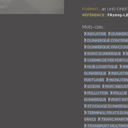
FORMAT :
4K UHD CINEF
RÉFÉRENCE :
FR2005-L
Mots-clés :
INDUSTRIE
DUNKERQ
DUNKERQUE CONTEN
DUNKERQUE VRACS SO
RORO DUNKERQUE
CHEMIN DE FER PORTU
HUB LOGISTIQUE
IM
DUNKERQUE
INDUSTR
PORTUAIRE
MANUTEN
OCÉAN
PARC INDUS
POLLUTION
POLLUÉ
DUNKERQUE
PORT IN
STOCKAGE DUNKERQ
TERMINAL FRUITS DU
VRACS
TRAFIC MARIT
TRANSPORT MULTIMO