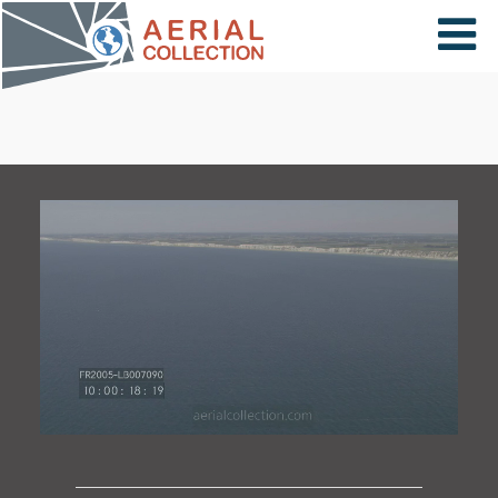
×
VIDÉOS
PAYS
CARTE
COLLECTIONS