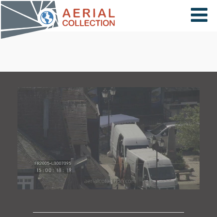
×
VIDÉOS
PAYS
CARTE
COLLECTIONS