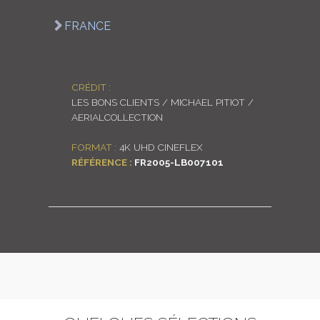
LOGIN
FRANCE
ENGLISH
CRÉDIT :
LES BONS CLIENTS / MICHAEL PITIOT /
AERIALCOLLECTION
FORMAT :
4K UHD CINEFLEX
RÉFÉRENCE :
FR2005-LB007101