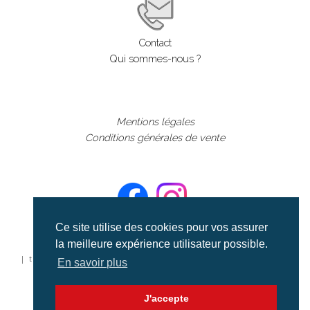
Contact
Qui sommes-nous ?
Mentions légales
Conditions générales de vente
Ce site utilise des cookies pour vos assurer
la meilleure expérience utilisateur possible.
©aerialcollection marque déposée 2024
| tous droits réservés | aerialcollection.fr banque d'images
En savoir plus
aériennes et documentaires video et cinéma |
J'accepte