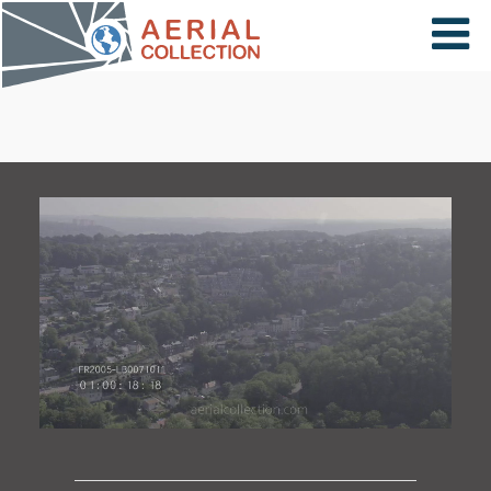
×
VIDÉOS
PAYS
CARTE
COLLECTIONS