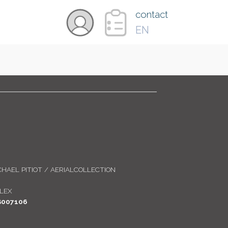
×
contact
EN
VIDÉOS
PAYS
CARTE
CHAEL PITIOT / AERIALCOLLECTION
COLLECTIONS
LEX
B007106