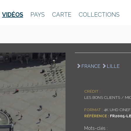
VIDÉOS
PAYS
CARTE
COLLECTIONS
FRANCE
LILLE
CRÉDIT :
LES BONS CLIENTS / MI
FORMAT :
4K UHD CINEF
RÉFÉRENCE :
FR2005-L
Mots-clés :