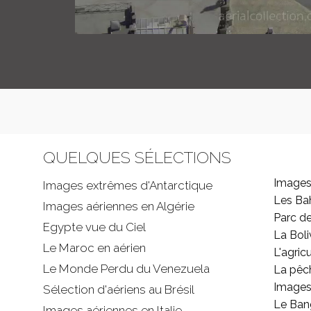
QUELQUES SÉLECTIONS
Images
Images extrêmes d'
Antarctique
Les B
Images aériennes en Algérie
Parc d
Egypte vue du Ciel
La Boli
Le Maroc en aérien
L'agricu
Le Monde Perdu du Venezuela
La pêc
Images 
Sélection d'aériens au Brésil
Le Ban
Images aériennes en Italie