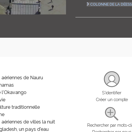
COLONNE DE LA DÉESS
 aériennes de Nauru
ahamas
e l'Okavango
S'identifier
vie
Créer un compte
lture traditionnelle
he
aériennes de villes la nuit
Rechercher par mots-c
gladesh, un pays d'eau
Rechercher par pays