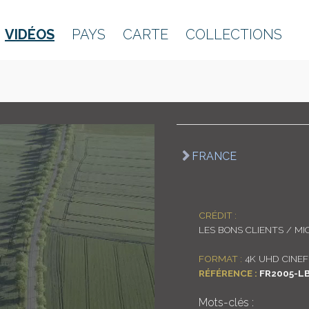
VIDÉOS
PAYS
CARTE
COLLECTIONS
FRANCE
CRÉDIT :
LES BONS CLIENTS / MI
FORMAT :
4K UHD CINEF
RÉFÉRENCE :
FR2005-L
Mots-clés :