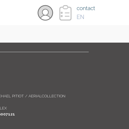
×
contact
EN
VIDÉOS
PAYS
CARTE
CHAEL PITIOT / AERIALCOLLECTION
COLLECTIONS
LEX
B007121