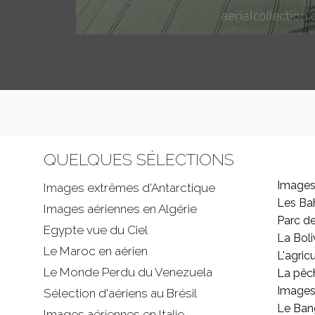
QUELQUES SÉLECTIONS
Images
Images extrêmes d'
Antarctique
Les B
Images aériennes en Algérie
Parc d
Egypte vue du Ciel
La Boli
Le Maroc en aérien
L'agricu
Le Monde Perdu du Venezuela
La pêc
Images 
Sélection d'aériens au Brésil
Le Ban
Images aériennes en Italie