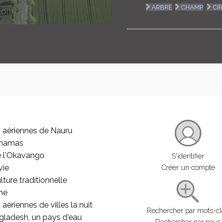
ARBRE
CHAMP
CI
 aériennes de Nauru
ahamas
e l'Okavango
S'identifier
vie
Créer un compte
lture traditionnelle
he
aériennes de villes la nuit
Rechercher par mots-c
gladesh, un pays d'eau
Rechercher par pays