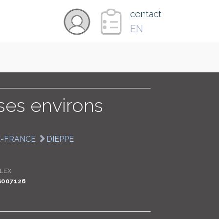
×
contact
EN
VIDÉOS
PAYS
ses environs
CARTE
E-FRANCE
DIEPPE
COLLECTIONS
LEX
B007126