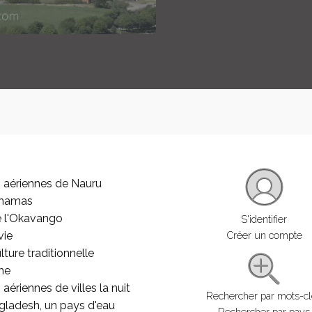
 aériennes de Nauru
ahamas
e l'Okavango
S'identifier
vie
Créer un compte
lture traditionnelle
he
aériennes de villes la nuit
Rechercher par mots-c
gladesh, un pays d'eau
Rechercher par pays