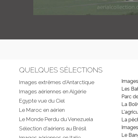
QUELQUES SÉLECTIONS
Images
Images extrêmes d'
Antarctique
Les B
Images aériennes en Algérie
Parc d
Egypte vue du Ciel
La Boli
Le Maroc en aérien
L'agricu
Le Monde Perdu du Venezuela
La pêc
Images 
Sélection d'aériens au Brésil
Le Ban
Images aériennes en Italie