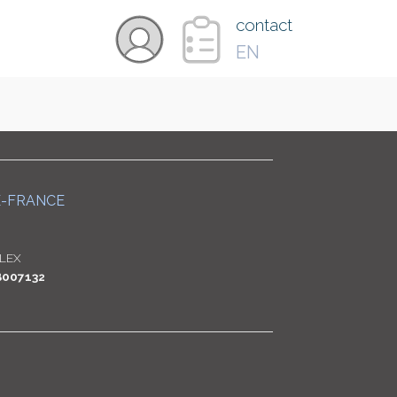
×
contact
EN
VIDÉOS
PAYS
E-FRANCE
CARTE
LEX
B007132
COLLECTIONS