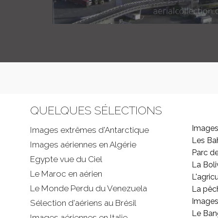
QUELQUES SÉLECTIONS
Images
Images extrêmes d'
Antarctique
Les B
Images aériennes en Algérie
Parc d
Egypte vue du Ciel
La Boli
Le Maroc en aérien
L'agricu
Le Monde Perdu du Venezuela
La pêc
Images 
Sélection d'aériens au Brésil
Le Ban
Images aériennes en Italie