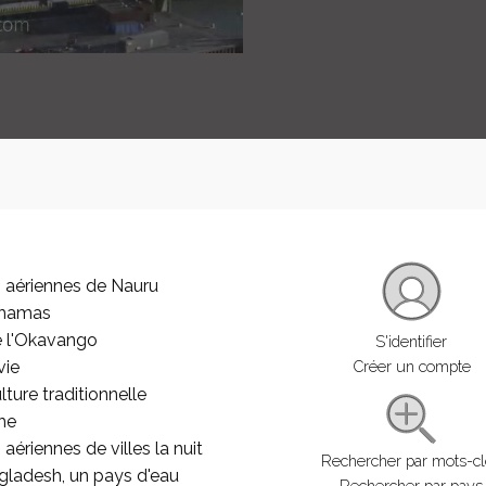
 aériennes de Nauru
ahamas
e l'Okavango
S'identifier
vie
Créer un compte
lture traditionnelle
he
aériennes de villes la nuit
Rechercher par mots-c
gladesh, un pays d'eau
Rechercher par pays