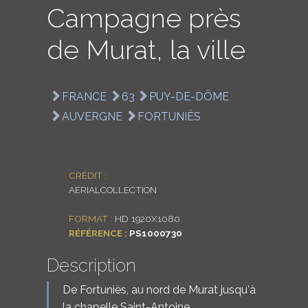
Campagne près
LOGIN
de Murat, la ville
ENGLISH
FRANCE
63
PUY-DE-DÔME
AUVERGNE
FORTUNIÈS
CRÉDIT :
AERIALCOLLECTION
FORMAT :
HD 1920X1080
RÉFÉRENCE :
PS1000730
Description
De Fortuniès, au nord de Murat jusqu'à
la chapelle Saint-Antoine.