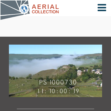
×
VIDÉOS
PAYS
CARTE
COLLECTIONS