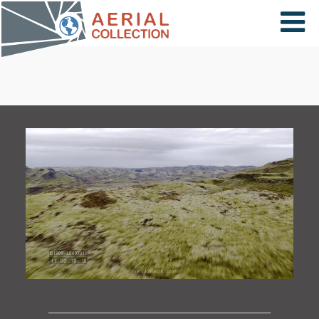
×
VIDÉOS
PAYS
CARTE
COLLECTIONS