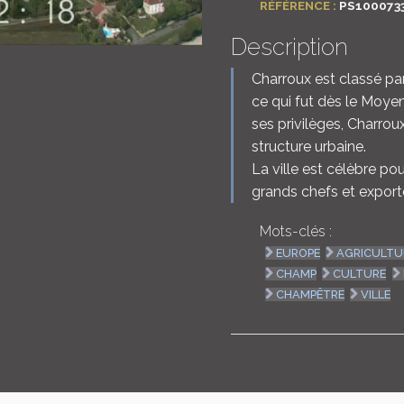
RÉFÉRENCE :
PS100073
Description
Charroux est classé pa
ce qui fut dès le Moye
ses privilèges, Charrou
structure urbaine.
La ville est célèbre po
grands chefs et exportée
Mots-clés :
EUROPE
AGRICULTU
CHAMP
CULTURE
CHAMPÊTRE
VILLE