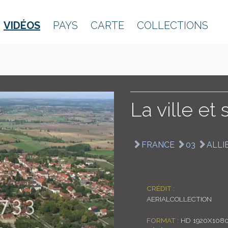
VIDÉOS
PAYS
CARTE
COLLECTIONS
La ville et
FRANCE
03
ALLI
CRÉDIT :
AERIALCOLLECTION
FORMAT :
HD 1920X108