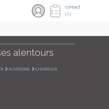
×
contact
EN
VIDÉOS
PAYS
 ses alentours
CARTE
ER
AUVERGNE
CHARROUX
COLLECTIONS
0