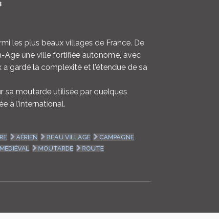
3
LOGIN
ENGLISH
rmi les plus beaux villages de France. De
n-Age une ville fortifiée autonome, avec
x a gardé la complexité et l'étendue de sa
ur sa moutarde utilisée par quelques
 à l’international.
RE
AÉRIEN
BEAU VILLAGE
CAMPAGNE
MÉDIÉVAL
MOUTARDE
ROUTE