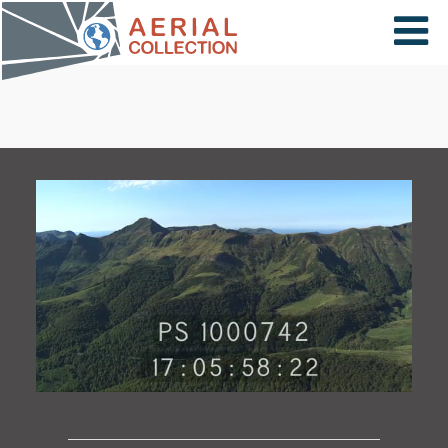
×
VIDÉOS
PAYS
CARTE
COLLECTIONS