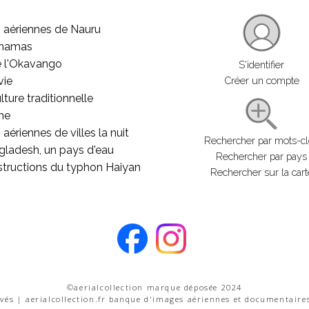
 aériennes de Nauru
ahamas
e l'Okavango
S'identifier
vie
Créer un compte
lture traditionnelle
he
aériennes de villes la nuit
Rechercher par mots-c
gladesh, un pays d'eau
Rechercher par pays
structions du typhon Haiyan
Rechercher sur la cart
©aerialcollection marque déposée 2024
rvés | aerialcollection.fr banque d'images aériennes et documentaire