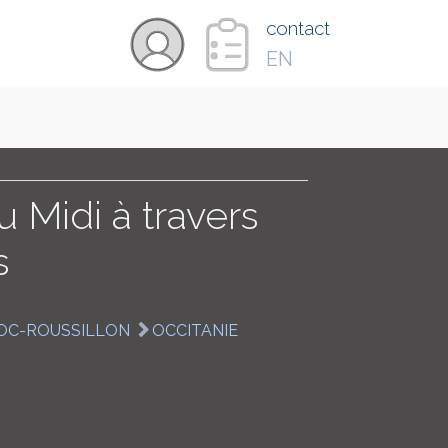
×
contact
EN
VIDÉOS
PAYS
 Midi à travers
s
CARTE
OC-ROUSSILLON
OCCITANIE
COLLECTIONS