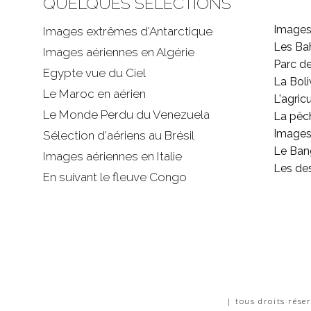
QUELQUES SÉLECTIONS
Images
Images extrêmes d'
Antarctique
Les B
Images aériennes en Algérie
Parc d
Egypte vue du Ciel
La Boli
Le Maroc en aérien
L'agricu
Le Monde Perdu du Venezuela
La pêc
Images 
Sélection d'aériens au Brésil
Le Ban
Images aériennes en Italie
Les de
En suivant le fleuve Congo
| tous droits rése