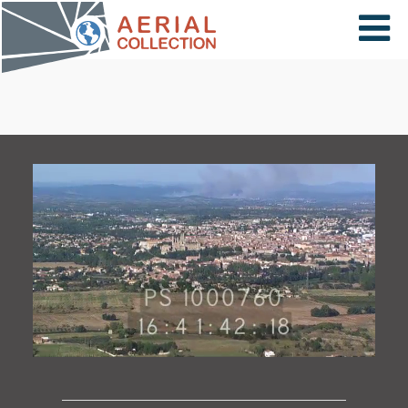
×
VIDÉOS
PAYS
CARTE
COLLECTIONS