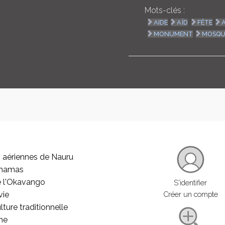
Mots-clés :
AIDE
AÏD
FÊTE
MONUMENT
MOSQU
 aériennes de Nauru
ahamas
e l'Okavango
S'identifier
vie
Créer un compte
lture traditionnelle
he