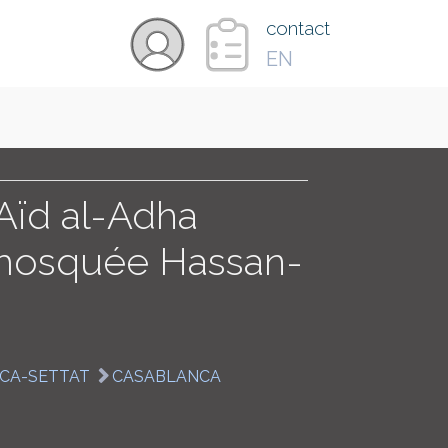
×
contact
EN
VIDÉOS
PAYS
'Aïd al-Adha
 mosquée Hassan-
CARTE
COLLECTIONS
CA-SETTAT
CASABLANCA