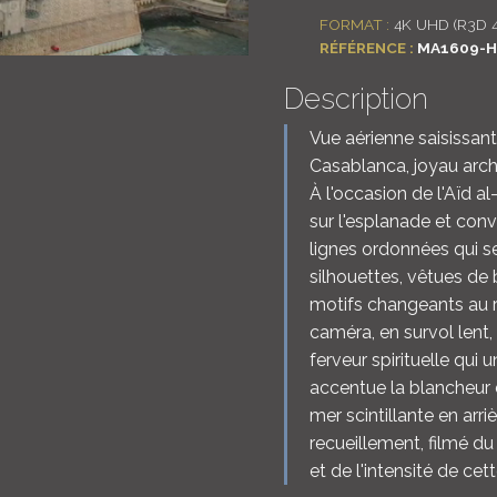
FORMAT :
4K UHD (R3D 
RÉFÉRENCE :
MA1609-H
Description
Vue aérienne saisissan
Casablanca, joyau archi
À l'occasion de l'Aïd 
sur l'esplanade et conv
lignes ordonnées qui s
silhouettes, vêtues de 
motifs changeants au r
caméra, en survol lent
ferveur spirituelle qui u
accentue la blancheur 
mer scintillante en arr
recueillement, filmé du
et de l'intensité de cet