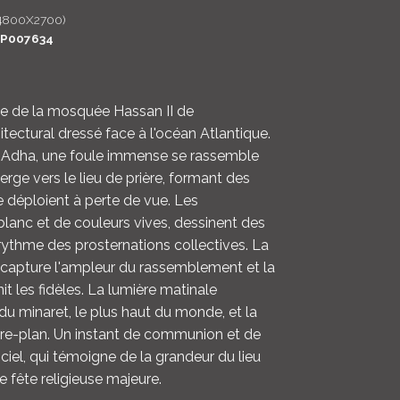
4800X2700)
LOGIN
P007634
ENGLISH
te de la mosquée Hassan II de
tectural dressé face à l'océan Atlantique.
al-Adha, une foule immense se rassemble
erge vers le lieu de prière, formant des
e déploient à perte de vue. Les
blanc et de couleurs vives, dessinent des
ythme des prosternations collectives. La
, capture l'ampleur du rassemblement et la
nit les fidèles. La lumière matinale
du minaret, le plus haut du monde, et la
ière-plan. Un instant de communion et de
 ciel, qui témoigne de la grandeur du lieu
te fête religieuse majeure.