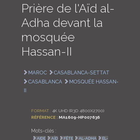
Prière de l'Aïd al-
LOGIN
Adha devant la
ENGLISH
mosquée
Hassan-II
MAROC
CASABLANCA-SETTAT
CASABLANCA
MOSQUÉE HASSAN-
II
FORMAT :
4K UHD (R3D 4800X2700)
RÉFÉRENCE :
MA1609-HP007636
Mots-clés :
AIDE
AÏD
FÊTE
AL-ADHA
EL-