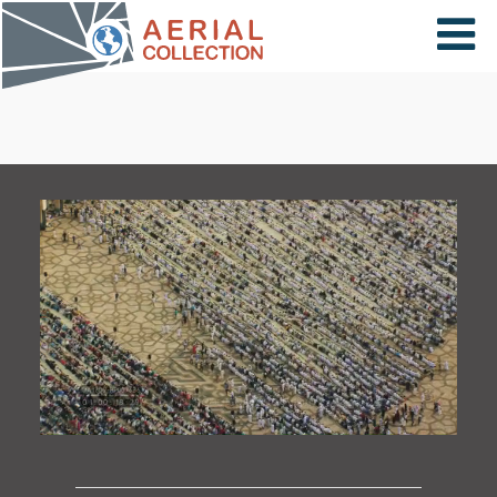
×
VIDÉOS
PAYS
CARTE
COLLECTIONS