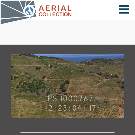
×
VIDÉOS
PAYS
CARTE
COLLECTIONS