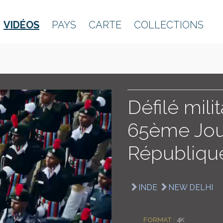
VIDÉOS
PAYS
CARTE
COLLECTIONS
Défilé mili
65ème Jou
Républiqu
INDE
NEW DELHI
FORMAT :
4K