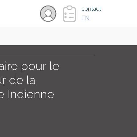
×
contact
EN
VIDÉOS
PAYS
taire pour le
r de la
CARTE
e Indienne
COLLECTIONS