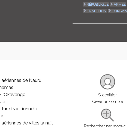
RÉPUBLIQUE
ARMÉE
TRADITION
TURBAN
 aériennes de Nauru
ahamas
e l'Okavango
S'identifier
vie
Créer un compte
lture traditionnelle
he
aériennes de villes la nuit
Rechercher par mots-c