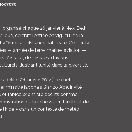
M007676
LOGIN
ENGLISH
ien, organisé chaque 26 janvier à New Delhi
blique, célèbre l’entrée en vigueur de la
t affirme la puissance nationale. Ce jour-là
ées — armée de terre, marine, aviation —
d’assaut, de missiles, d’avions de
lturels illustrant l’unité dans la diversité.
u défilé (26 janvier 2014), le chef
ier ministre japonais Shinzo Abe, invité
ts et tableaux ont été décrits comme
nstration de la richesse culturelle et de
de l’Inde » dans un contexte de météo
￼