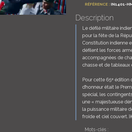
RÉFÉRENCE :
IN1401-H
Description
Le défilé militaire ind
pour la fête de la Répu
Constitution indienne e
défilent les forces arm
accompagnées de chars 
chasse et de tableaux cu
Pour cette 65ᵉ édition d
d’honneur était le Prem
spécial, les contingen
une « majestueuse démo
la puissance militaire 
froide et ciel couvert. 
Mots-clés :