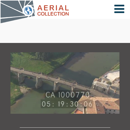
×
VIDÉOS
PAYS
CARTE
COLLECTIONS