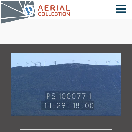
×
VIDÉOS
PAYS
CARTE
COLLECTIONS