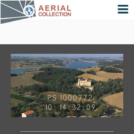
×
VIDÉOS
PAYS
CARTE
COLLECTIONS