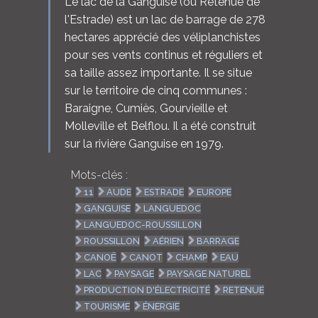
Le lac de la Ganguise (ou Retenue de
l'Estrade) est un lac de barrage de 278
hectares apprécié des véliplanchistes
pour ses vents continus et réguliers et
sa taille assez importante. Il se situe
sur le territoire de cinq communes :
Baraigne, Cumiès, Gourvieille et
Molleville et Belflou. Il a été construit
sur la rivière Ganguise en 1979.
Mots-clés :
11
AUDE
ESTRADE
EUROPE
GANGUISE
LANGUEDOC
LANGUEDOC-ROUSSILLON
ROUSSILLON
AÉRIEN
BARRAGE
CANOË
CANOT
CHAMP
EAU
LAC
PAYSAGE
PAYSAGE NATUREL
PRODUCTION D'ÉLECTRICITÉ
RETENUE
TOURISME
ÉNERGIE