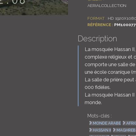
AERIALCOLLECTION
FORMAT :
HD 1920X108
RÉFÉRENCE :
PM100077
Description
La mosquée Hassan II, é
complexe religieux et c
comporte une salle de p
une école coranique (m
La salle de prière peut 
000 fidèles.
La mosquée Hassan II 
monde.
Mots-clés :
MONDE ARABE
AFRI
HASSAN II
MAGHREB