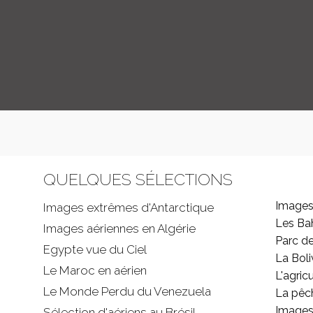
QUELQUES SÉLECTIONS
Images
Images extrêmes d'
Antarctique
Les B
Images aériennes en Algérie
Parc d
Egypte vue du Ciel
La Boli
Le Maroc en aérien
L'agricu
Le Monde Perdu du Venezuela
La pêc
Images 
Sélection d'aériens au Brésil