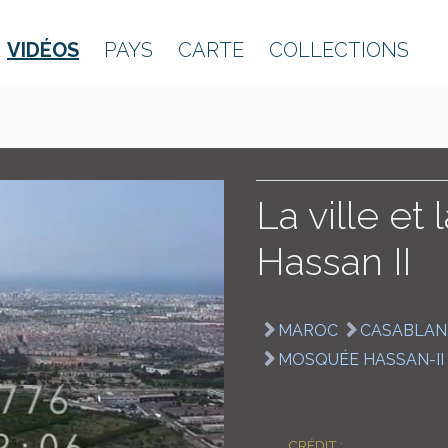
VIDÉOS
PAYS
CARTE
COLLECTIONS
La ville e
Hassan II
MAROC
CASABLAN
MOSQUÉE HASSAN-II
CRÉDIT :