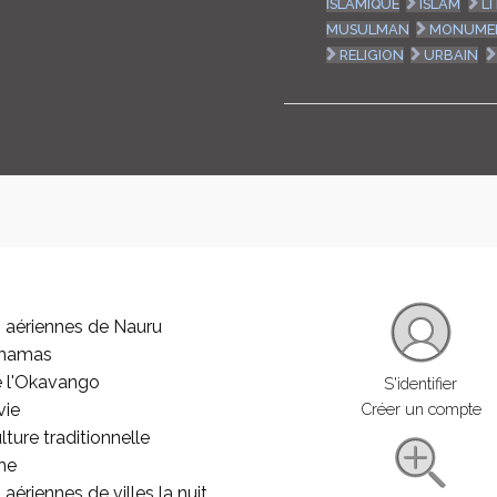
ISLAMIQUE
ISLAM
L
MUSULMAN
MONUME
RELIGION
URBAIN
 aériennes de Nauru
ahamas
e l'Okavango
S'identifier
vie
Créer un compte
lture traditionnelle
he
aériennes de villes la nuit