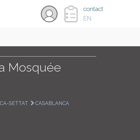
×
contact
EN
VIDÉOS
PAYS
t la Mosquée
CARTE
CA-SETTAT
CASABLANCA
COLLECTIONS