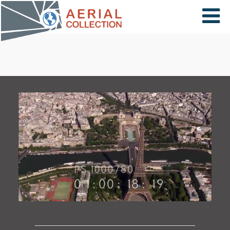
×
VIDÉOS
PAYS
CARTE
COLLECTIONS