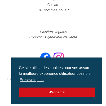
Contact
Qui sommes-nous ?
Mentions légales
Conditions générales de vente
Ce site utilise des cookies pour vos assurer
la meilleure expérience utilisateur possible.
©aerialcollection marque déposée 2024
| tous droits réservés | aerialcollection.fr banque d'images
En savoir plus
aériennes et documentaires video et cinéma |
J'accepte