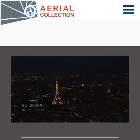
×
VIDÉOS
PAYS
CARTE
COLLECTIONS