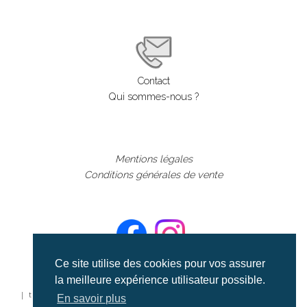
Contact
Qui sommes-nous ?
Mentions légales
Conditions générales de vente
Ce site utilise des cookies pour vos assurer
la meilleure expérience utilisateur possible.
©aerialcollection marque déposée 2024
| tous droits réservés | aerialcollection.fr banque d'images
En savoir plus
aériennes et documentaires video et cinéma |