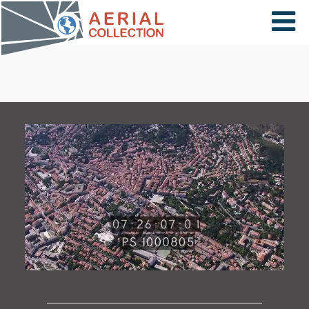
×
VIDÉOS
PAYS
CARTE
COLLECTIONS