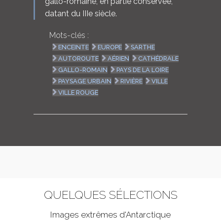
gallo-romaine, en partie conservée,
datant du IIIe siècle.
Mots-clés :
ENCEINTE
EUROPE
SARTHE
AUTOROUTE
AÉRIEN
CATHÉDRALE
GALLO-ROMAIN
PAYS DE LA LOIRE
PAYSAGE URBAIN
RIVIÈRE
VILLE
VILLE ROUGE
QUELQUES SÉLECTIONS
Images extrêmes d'
Antarctique