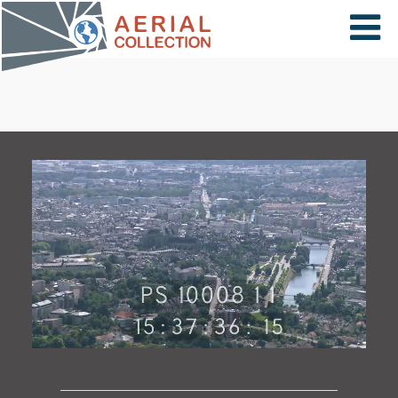
×
VIDÉOS
PAYS
CARTE
COLLECTIONS