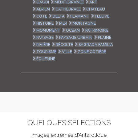
GAUDI
MÉDITERRANÉE
ART
AÉRIEN
CATHÉDRALE
CHÂTEAU
CÔTE
DELTA
FLAMANT
FLEUVE
HISTOIRE
MER
MONTAGNE
MONUMENT
OCÉAN
PATRIMOINE
PAYSAGE
PAYSAGE URBAIN
PLAINE
RIVIÈRE
RÉCOLTE
SAGRADA FAMILIA
TOURISME
VILLE
ZONE CÔTIÈRE
ÉOLIENNE
QUELQUES SÉLECTIONS
Images extrêmes d'
Antarctique