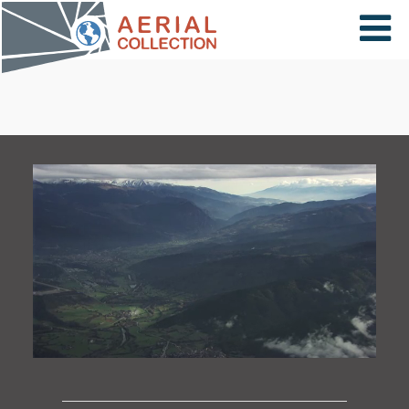
×
VIDÉOS
PAYS
CARTE
COLLECTIONS