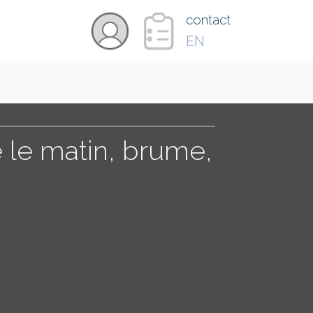
×
contact
EN
VIDÉOS
PAYS
le matin, brume,
CARTE
COLLECTIONS