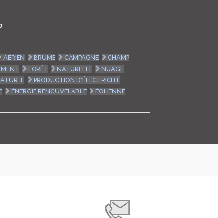
LOGIN
0
0
ENGLISH
AÉRIEN
BRUME
CAMPAGNE
CHAMP
EMENT
FORÊT
NATURELLE
NUAGE
NATUREL
PRODUCTION D'ÉLECTRICITÉ
E
ÉNERGIE RENOUVELABLE
ÉOLIENNE