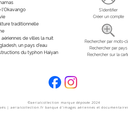
ahamas
e l'Okavango
S'identifier
vie
Créer un compte
lture traditionnelle
he
aériennes de villes la nuit
Rechercher par mots-c
gladesh, un pays d'eau
Rechercher par pays
structions du typhon Haiyan
Rechercher sur la cart
©aerialcollection marque déposée 2024
rvés | aerialcollection.fr banque d'images aériennes et documentaire