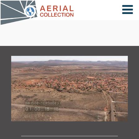
×
VIDÉOS
PAYS
CARTE
COLLECTIONS