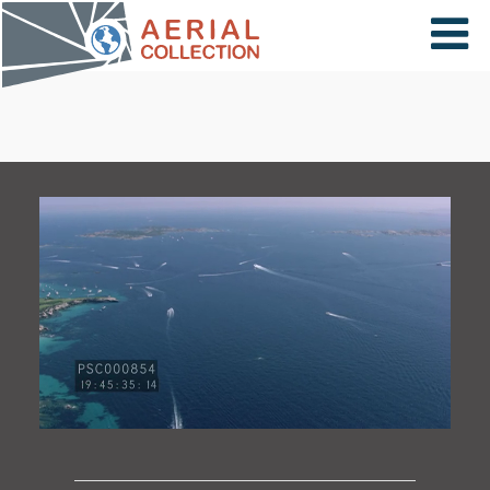
×
VIDÉOS
PAYS
CARTE
COLLECTIONS