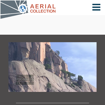
×
VIDÉOS
PAYS
CARTE
COLLECTIONS