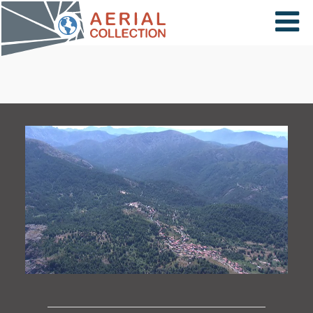
×
VIDÉOS
PAYS
CARTE
COLLECTIONS