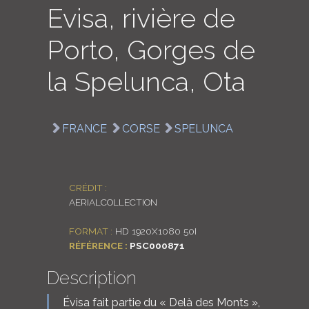
Evisa, rivière de
LOGIN
Porto, Gorges de
ENGLISH
la Spelunca, Ota
FRANCE
CORSE
SPELUNCA
CRÉDIT :
AERIALCOLLECTION
FORMAT :
HD 1920X1080 50I
RÉFÉRENCE :
PSC000871
Description
Évisa fait partie du « Delà des Monts »,