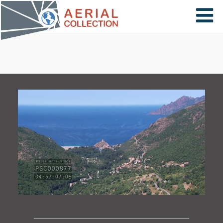
×
VIDÉOS
PAYS
CARTE
COLLECTIONS