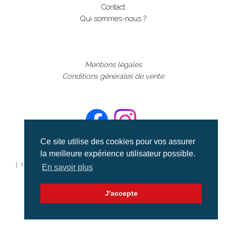
Contact
Qui sommes-nous ?
Mentions légales
Conditions générales de vente
Ce site utilise des cookies pour vos assurer
la meilleure expérience utilisateur possible.
©aerialcollection marque déposée 2024
| tous droits réservés | aerialcollection.fr banque d'images
En savoir plus
aériennes et documentaires video et cinéma |
J'accepte