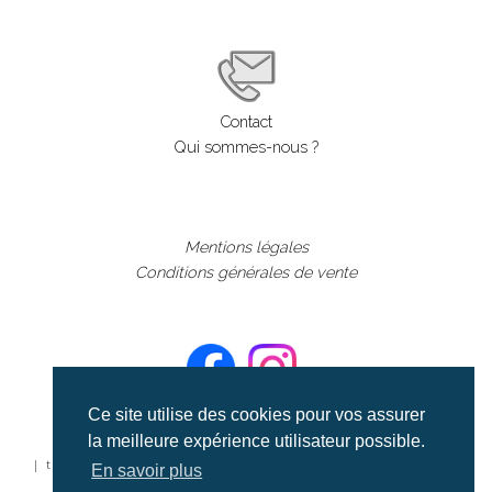
Contact
Qui sommes-nous ?
Mentions légales
Conditions générales de vente
Ce site utilise des cookies pour vos assurer
la meilleure expérience utilisateur possible.
©aerialcollection marque déposée 2024
| tous droits réservés | aerialcollection.fr banque d'images
En savoir plus
aériennes et documentaires video et cinéma |