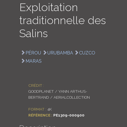
Exploitation
LOGIN
traditionnelle des
ENGLISH
Salins
PÉROU
URUBAMBA
CUZCO
MARAS
CRÉDIT :
GOODPLANET / YANN ARTHUS-
BERTRAND / AERIALCOLLECTION
FORMAT :
4K
RÉFÉRENCE :
PE1309-000900