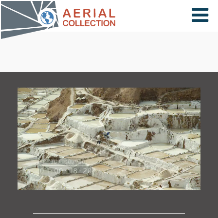
×
VIDÉOS
PAYS
CARTE
COLLECTIONS